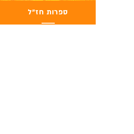
ספרות חז"ל
למאמרים
נשים ומגדר
למאמרים