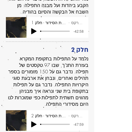
הקבע ביהדות ועל מבנה התפילה: מן
השבח אל הבקשה והסיום בהודיה.
דליה מרקס
איך סידרו את הסידור - חלק 1
-42:58
חלק 2
נלמד על התפילות בתקופת המקרא
בעזרת התנ"ך, שבו 97 טקסטים של
תפילה. נדבר גם על 150 מזמורים בספר
תהילים ואחרים, ונבחן את ארבעת סוגי
היקרויות התפילה. נדבר גם על תפילות
בתקופת בית שני ונראה איך מבניהן
מהווים תשתית לתפילות כפי שמוכרות לנו
היום מסידורי התפילה.
דליה מרקס
איך סידרו את הסידור - חלק 2
-47:59